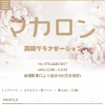
toggle
navigation
MENU
070-4446-5017
TEL
12:00～LSAT
OPEN
綾瀬駅東口より徒步3分(完全個室)
トップページ
セラピスト一覧ページ
新人ゆい（21歳）
PROFILE